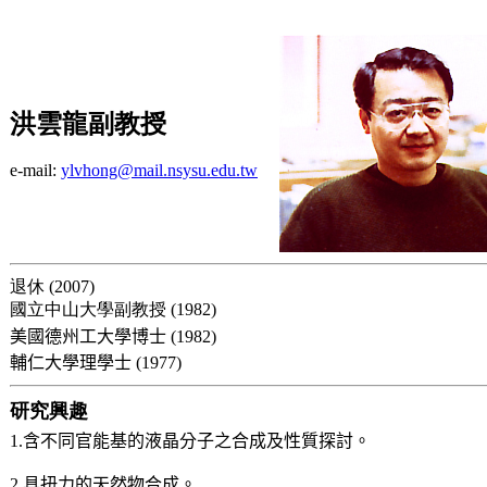
洪雲龍副教授
e-mail:
ylvhong@mail.nsysu.edu.tw
退休 (2007)
國立中山大學副教授 (1982)
美國德州工大學博士
(1982)
輔仁大學理學士 (
1977)
研究興趣
1.含不同官能基的液晶分子之合成及性質探討。
2.具扭力的天然物合成。