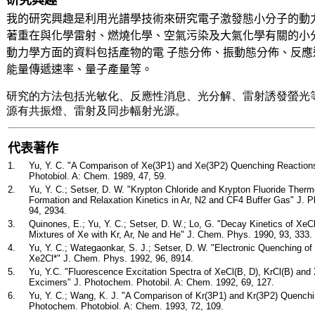
研究興趣
我的研究興趣是利用光譜學技術來研究電子
激發態小分子
的動
著重在與化學雷射、燃燒化學、空氣污染及大氣化學有關的小
動力學方面的資料包括產物的電
子態分佈
、振動態分佈、反應
能量傳遞速率、量子產量等。
研究的方法包括
光敏化
、反應性消息、光分解、雷射誘發螢光
源有共振燈、雷射及同步幅射光源。
代表著作
1.
Yu, Y. C. "A Comparison of
Xe
(
3P1) and
Xe
(3P2) Quenching Reaction
Photobiol
. A: Chem. 1989, 47, 59.
2.
Yu, Y. C.;
Setser
, D. W. "Krypton Chloride and Krypton Fluoride
Therm
Formation and Relaxation Kinetics in
Ar
, N2 and CF4 Buffer Gas" J. 
94, 2934.
3.
Quinones, E.; Yu, Y. C.;
Setser
, D. W.; Lo, G. "Decay Kinetics of
XeC
Mixtures of
Xe
with Kr,
Ar
,
Ne
and He" J. Chem. Phys. 1990, 93, 333.
4.
Yu, Y. C.;
Wategaonkar
, S. J.;
Setser
, D. W. "Electronic Quenching of
Xe2Cl*" J. Chem. Phys. 1992, 96, 8914.
5.
Yu, Y.C. "Fluorescence Excitation Spectra of
XeCl
(
B, D),
KrCl
(B) and
Excimers
" J.
Photo
chem
.
Photobil
. A: Chem. 1992, 69, 127.
6.
Yu, Y. C.; Wang, K. J. "A Comparison of
Kr(
3P1) and Kr(3P2) Quenchi
Photo
chem
.
Photobiol
. A: Chem. 1993, 72, 109.